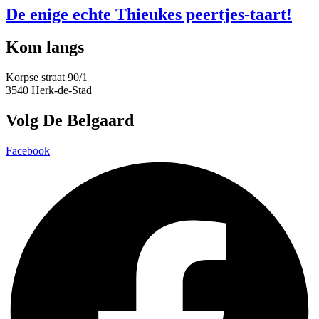
De enige echte Thieukes peertjes-taart!
Kom langs
Korpse straat 90/1
3540 Herk-de-Stad
Volg De Belgaard
Facebook