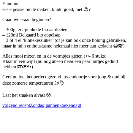
Ennnnnn…
easie peasie om te maken, klinkt goed, niet 😉?
Gaan we eraan beginnen?
– 300gr zelfgeplukte bio aardbeien
– 120ml Belgaard bio appelsap
– 3 of 4 el ‘kinnekessuiker’ (of je kan ook onze honing gebruiken,
maar in mijn enthousiasme helemaal niet meer aan gedacht 😁🙈)
Alles mooi mixen en in de vormpjes gieten (+/- 6 stuks)
Klaar in een wip! (nu nog alleen maar een paar uurtjes geduld
hebben 🙈🙈🙈)
Geef nu toe, het perfect gezond tussendoortje voor jong & oud bij
deze zomerse temperaturen 😉👌
Laat het smaken alvast 😚!
volgend recept
Zondag pannenkoekendag!